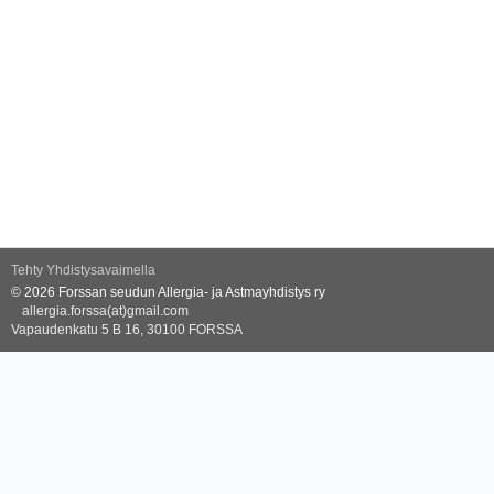
Tehty Yhdistysavaimella
©
2026 Forssan seudun Allergia- ja Astmayhdistys ry
allergia.forssa(at)gmail.com
Vapaudenkatu 5 B 16, 30100 FORSSA